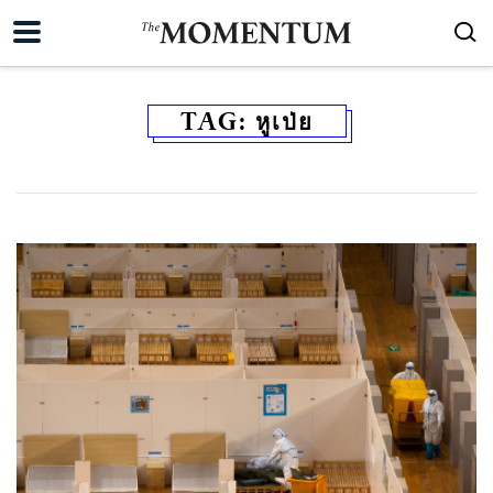
TAG:
หูเป่ย