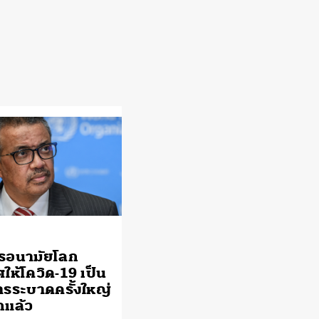
รอนามัยโลก
ให้โควิด-19 เป็น
รระบาดครั้งใหญ่
กแล้ว