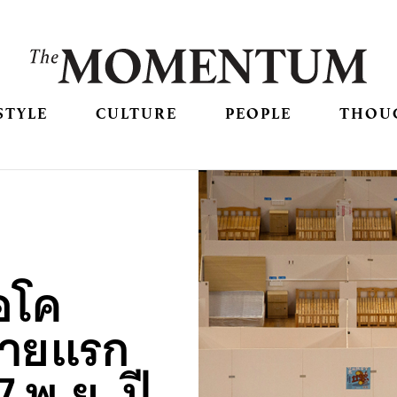
STYLE
CULTURE
PEOPLE
THOU
้อโค
รายแรก
7 พ.ย. ปี