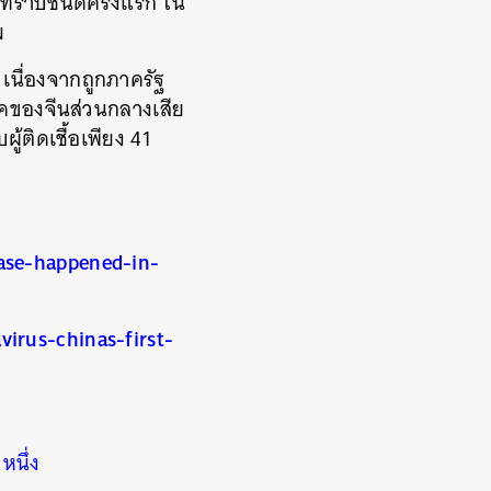
สไม่ทราบชนิดครั้งแรก ใน
คม
 เนื่องจากถูกภาครัฐ
รคของจีนส่วนกลางเสีย
ผู้ติดเชื้อเพียง 41
ase-happened-in-
irus-chinas-first-
หนึ่ง