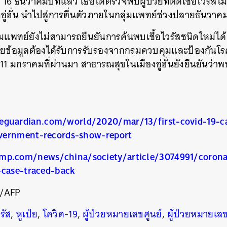
ที่ 16 ธันวาคมปีที่แล้ว เธอได้ตรวจพบผู้ป่วยที่ติดเชื้อไวรั
ู่ฮั่น นำไปสู่การตื่นตัวภายในกลุ่มแพทย์ช่วงปลายธันวา
่มแพทย์ยังไม่สามารถยืนยันการค้นพบเชื้อไวรัสชนิดใหม่ได้
ผยข้อมูลต้องได้รับการรับรองจากกรมควบคุมและป้องกันโ
ที่ 11 มกราคมที่ผ่านมา สาธารณสุขในเมืองอู่ฮั่นยังยืนยันว่าพบ
eguardian.com/world/2020/mar/13/first-covid-19-c
vernment-records-show-report
mp.com/news/china/society/article/3074991/coronav
นหา
-case-traced-back
SHARE
TWEET
LINE
EMAIL
s/AFP
รัส
,
หูเป่ย
,
โควิด-19
,
ผู้ป่วยหมายเลขศูนย์
,
ผู้ป่วยหมายเลข