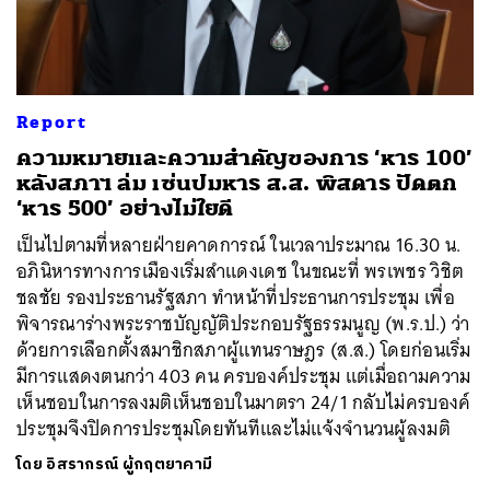
ค้นหา
Report
SHARE
TWEET
LINE
EMAIL
ความหมายและความสำคัญของการ ‘หาร 100’
หลังสภาฯ ล่ม เซ่นปมหาร ส.ส. พิสดาร ปัดตก
‘หาร 500’ อย่างไม่ใยดี
เป็นไปตามที่หลายฝ่ายคาดการณ์ ในเวลาประมาณ 16.30 น.
อภินิหารทางการเมืองเริ่มสำแดงเดช ในขณะที่ พรเพชร วิชิต
ชลชัย รองประธานรัฐสภา ทำหน้าที่ประธานการประชุม เพื่อ
พิจารณาร่างพระราชบัญญัติประกอบรัฐธรรมนูญ (พ.ร.ป.) ว่า
ด้วยการเลือกตั้งสมาชิกสภาผู้แทนราษฎร (ส.ส.) โดยก่อนเริ่ม
มีการแสดงตนกว่า 403 คน ครบองค์ประชุม แต่เมื่อถามความ
เห็นชอบในการลงมติเห็นชอบในมาตรา 24/1 กลับไม่ครบองค์
ประชุมจึงปิดการประชุมโดยทันทีและไม่แจ้งจำนวนผู้ลงมติ
โดย
อิสรากรณ์ ผู้กฤตยาคามี