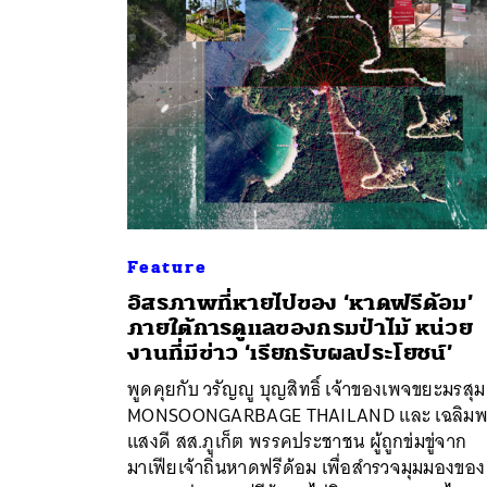
Feature
อิสรภาพที่หายไปของ ‘หาดฟรีด้อม’
ภายใต้การดูแลของกรมป่าไม้ หน่วย
ค้
งานที่มีข่าว ‘เรียกรับผลประโยชน์’
พูดคุยกับ วรัญญู บุญสิทธิ์ เจ้าของเพจขยะมรสุม
MONSOONGARBAGE THAILAND และ เฉลิมพ
แสงดี สส.ภูเก็ต พรรคประชาชน ผู้ถูกข่มขู่จาก
มาเฟียเจ้าถิ่นหาดฟรีด้อม เพื่อสำรวจมุมมองของ