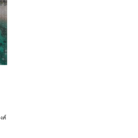
นหา
SHARE
TWEET
LINE
EMAIL
งศ์