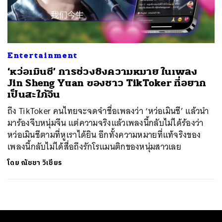
ค้นหา
SHARE
TWEET
LINE
EMAIL
Entertainment
‘หว่อเมินชี’ การช่วงชิงความหมาย ในเพลง
Jin Sheng Yuan ของชาว TikToker ที่อยาก
เป็นสะใภ้จีน
ถึง TikToker คนไทยจะจดจำชื่อเพลงว่า ‘หว่อเมินชี’ แล้วนำ
มาร้องจีบหนุ่มจีน แต่ความจริงแล้วเพลงนี้กลับไม่ได้ร้องว่า
หว่อเมินชีตามที่หูเราได้ยิน อีกทั้งความหมายที่แท้จริงของ
เพลงนี้กลับไม่ได้สื่อถึงรักโรแมนติกของหนุ่มสาวเลย
โดย
ณัชชา วิเชียร