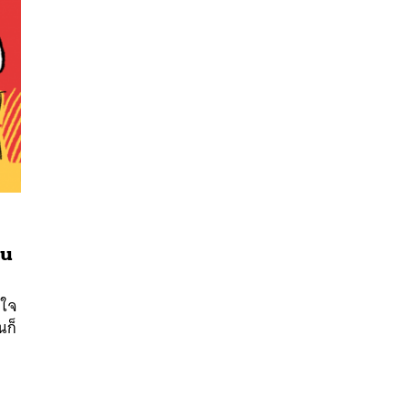
ีน
นหา
SHARE
TWEET
LINE
EMAIL
าใจ
นก็