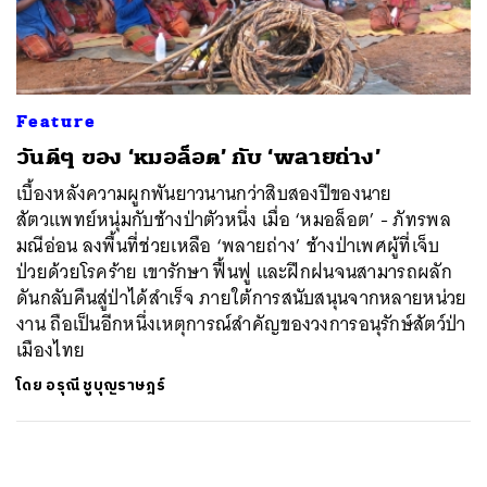
ค้นหา
SHARE
TWEET
LINE
EMAIL
Feature
วันดีๆ ของ ‘หมอล็อต’ กับ ‘พลายถ่าง’
เบื้องหลังความผูกพันยาวนานกว่าสิบสองปีของนาย
สัตวแพทย์หนุ่มกับช้างป่าตัวหนึ่ง เมื่อ ‘หมอล็อต’ - ภัทรพล
มณีอ่อน ลงพื้นที่ช่วยเหลือ ‘พลายถ่าง’ ช้างป่าเพศผู้ที่เจ็บ
ป่วยด้วยโรคร้าย เขารักษา ฟื้นฟู และฝึกฝนจนสามารถผลัก
ดันกลับคืนสู่ป่าได้สำเร็จ ภายใต้การสนับสนุนจากหลายหน่วย
งาน ถือเป็นอีกหนึ่งเหตุการณ์สำคัญของวงการอนุรักษ์สัตว์ป่า
เมืองไทย
โดย
อรุณี ชูบุญราษฎร์