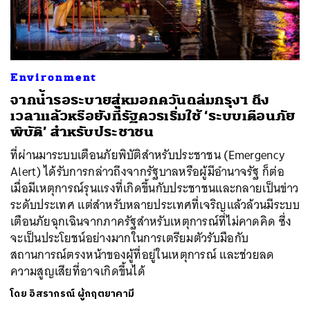
ค้นหา
Environment
SHARE
TWEET
LINE
EMAIL
จากน้ำรอระบายสู่หมอกควันถล่มกรุงฯ ถึง
เวลาแล้วหรือยังที่รัฐควรเริ่มใช้ ‘ระบบเตือนภัย
พิบัติ’ สำหรับประชาชน
ที่ผ่านมาระบบเตือนภัยพิบัติสำหรับประชาชน (Emergency
Alert) ได้รับการกล่าวถึงจากรัฐบาลหรือผู้มีอำนาจรัฐ ก็ต่อ
เมื่อมีเหตุการณ์รุนแรงที่เกิดขึ้นกับประชาชนและกลายเป็นข่าว
ระดับประเทศ แต่สำหรับหลายประเทศที่เจริญแล้วล้วนมีระบบ
เตือนภัยฉุกเฉินจากภาครัฐสำหรับเหตุการณ์ที่ไม่คาดคิด ซึ่ง
จะเป็นประโยชน์อย่างมากในการเตรียมตัวรับมือกับ
สถานการณ์ตรงหน้าของผู้ที่อยู่ในเหตุการณ์ และช่วยลด
ความสูญเสียที่อาจเกิดขึ้นได้
โดย
อิสรากรณ์ ผู้กฤตยาคามี