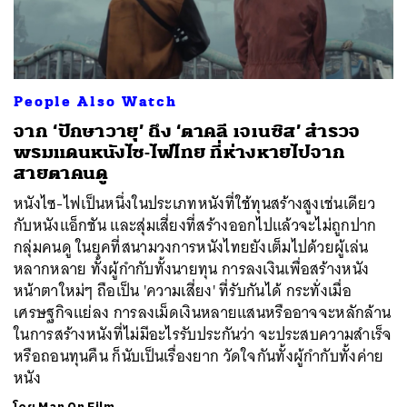
People Also Watch
ค้นหา
จาก ‘ปักษาวายุ’ ถึง ‘ตาคลี เจเนซิส’ สำรวจ
SHARE
TWEET
LINE
EMAIL
พรมแดนหนังไซ-ไฟไทย ที่ห่างหายไปจาก
สายตาคนดู
หนังไซ-ไฟเป็นหนึ่งในประเภทหนังที่ใช้ทุนสร้างสูงเช่นเดียว
กับหนังแอ็กชัน และสุ่มเสี่ยงที่สร้างออกไปแล้วจะไม่ถูกปาก
กลุ่มคนดู ในยุคที่สนามวงการหนังไทยยังเต็มไปด้วยผู้เล่น
หลากหลาย ทั้งผู้กำกับทั้งนายทุน การลงเงินเพื่อสร้างหนัง
หน้าตาใหม่ๆ ถือเป็น 'ความเสี่ยง' ที่รับกันได้ กระทั่งเมื่อ
เศรษฐกิจแย่ลง การลงเม็ดเงินหลายแสนหรืออาจจะหลักล้าน
ในการสร้างหนังที่ไม่มีอะไรรับประกันว่า จะประสบความสำเร็จ
หรือถอนทุนคืน ก็นับเป็นเรื่องยาก วัดใจกันทั้งผู้กำกับทั้งค่าย
หนัง