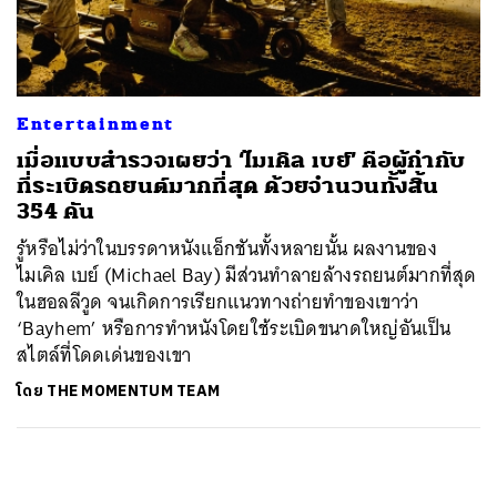
ค้นหา
SHARE
TWEET
LINE
EMAIL
Entertainment
เมื่อแบบสำรวจเผยว่า ‘ไมเคิล เบย์’ คือผู้กำกับ
ที่ระเบิดรถยนต์มากที่สุด ด้วยจำนวนทั้งสิ้น
354 คัน
รู้หรือไม่ว่าในบรรดาหนังแอ็กชันทั้งหลายนั้น ผลงานของ
ไมเคิล เบย์ (Michael Bay) มีส่วนทำลายล้างรถยนต์มากที่สุด
ในฮอลลีวูด จนเกิดการเรียกแนวทางถ่ายทำของเขาว่า
‘Bayhem’ หรือการทำหนังโดยใช้ระเบิดขนาดใหญ่อันเป็น
สไตล์ที่โดดเด่นของเขา
โดย
THE MOMENTUM TEAM