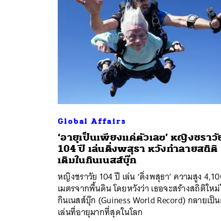
Global Affairs
‘อายุเป็นเพียงแค่ตัวเลข’ หญิงชราวั
104 ปี เล่นดิ่งพสุธา หวังทำลายสถิติ
ค้
เดิมในกินเนสส์บุ๊ก
หญิงชราวัย 104 ปี เล่น ‘ดิ่งพสุธา’ ความสูง 4,1
เมตรจากพื้นดิน โดยหวังว่า เธอจะสร้างสถิติใหม
กินเนสส์บุ๊ก (Guiness World Record) กลายเป็นผ
เล่นที่อายุมากที่สุดในโลก