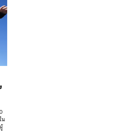
ย
นหา
SHARE
TWEET
LINE
EMAIL
00
่ใน
ู้