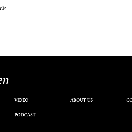
น้า
en
VIDEO
ABOUT US
C
PODCAST