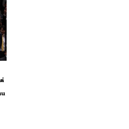
ต่
าน
นหา
SHARE
TWEET
LINE
EMAIL