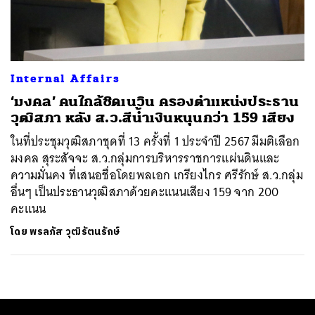
ค้นหา
SHARE
TWEET
LINE
EMAIL
Internal Affairs
‘มงคล’ คนใกล้ชิดเนวิน ครองตำแหน่งประธาน
วุฒิสภา หลัง ส.ว.สีน้ำเงินหนุนกว่า 159 เสียง
ในที่ประชุมวุฒิสภาชุดที่ 13 ครั้งที่ 1 ประจำปี 2567 มีมติเลือก
มงคล สุระสัจจะ ส.ว.กลุ่มการบริหารราชการแผ่นดินและ
ความมั่นคง ที่เสนอชื่อโดยพลเอก เกรียงไกร ศรีรักษ์ ส.ว.กลุ่ม
อื่นๆ เป็นประธานวุฒิสภาด้วยคะแนนเสียง 159 จาก 200
คะแนน
โดย
พรลภัส วุฒิรัตนรักษ์