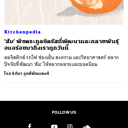
ค้นหา
SHARE
TWEET
LINE
EMAIL
Kitchenpedia
‘ส้ม’ พืชตระกูลซีตรัสที่พัฒนาและกลายพันธุ์
จนอร่อยมาถึงเราทุกวันนี้
ลอจิสติกส์ รถไฟ ช่องเย็น สงคราม และวิทยาศาสตร์ หลาก
ปัจจัยที่พัฒนา 'ส้ม' ให้หลากหลายและยอดนิยม
โดย
ธิติมา อุรพีพัฒนพงศ์
FOLLOW US