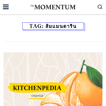
TAG:
ส้มแมนดาริน