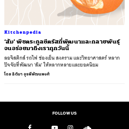
ค้นหา
SHARE
TWEET
LINE
EMAIL
Kitchenpedia
‘ส้ม’ พืชตระกูลซีตรัสที่พัฒนาและกลายพันธุ์
จนอร่อยมาถึงเราทุกวันนี้
ลอจิสติกส์ รถไฟ ช่องเย็น สงคราม และวิทยาศาสตร์ หลาก
ปัจจัยที่พัฒนา 'ส้ม' ให้หลากหลายและยอดนิยม
โดย
ธิติมา อุรพีพัฒนพงศ์
FOLLOW US