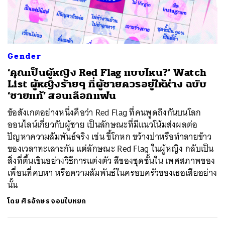
ค้นหา
Gender
SHARE
TWEET
LINE
EMAIL
‘คุณเป็นผู้หญิง Red Flag แบบไหน?’ Watch
List ผู้หญิงร้ายๆ ที่ผู้ชายควรอยู่ให้ห่าง ฉบับ
‘ชายแท้’ สอนเลือกแฟน
ข้อสังเกตอย่างหนึ่งคือว่า Red Flag ที่คนพูดถึงกันบนโลก
ออนไลน์เกี่ยวกับผู้ชาย เป็นลักษณะที่มีแนวโน้มส่งผลต่อ
ปัญหาความสัมพันธ์จริง เช่น ขี้โกหก ขว้างปาหรือทำลายข้าว
ของเวลาทะเลาะกัน แต่ลักษณะ Red Flag ในผู้หญิง กลับเป็น
สิ่งที่ตื้นเขินอย่างวิธีการแต่งตัว สีของชุดชั้นใน เพศสภาพของ
เพื่อนที่คบหา หรือความสัมพันธ์ในครอบครัวของเธอเสียอย่าง
นั้น
โดย
ศิรอักษร จอมใบหยก