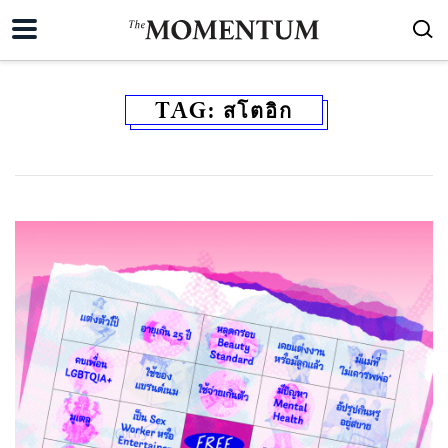
TAG:
สโตอิก