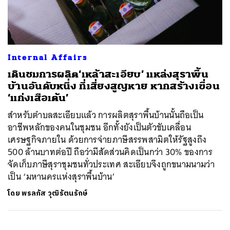
ค้นหา
Internal Affairs
SHARE
TWEET
LINE
EMAIL
เดินชมการผลิต‘เหล้าสะเอียบ’ แหล่งสุราพื้น
บ้านอันดับหนึ่ง ที่เสี่ยงสูญหาย หากสร้างเขื่อน
‘แก่งเสือเต้น’
สำหรับตำบลสะเอียบแล้ว การผลิตสุราพื้นบ้านนั้นถือเป็น
อาชีพหลักของคนในชุมชน อีกทั้งยังเป็นตัวขับเคลื่อน
เศรษฐกิจภายใน ด้วยการจ่ายภาษีสรรพสามิตให้รัฐสูงถึง
500 ล้านบาทต่อปี ถือว่ามีสัดส่วนคิดเป็นกว่า 30% ของการ
จัดเก็บภาษีสุราชุมชนทั่วประเทศ สะเอียบจึงถูกขนามนามว่า
เป็น ‘มหานครแห่งสุราพื้นบ้าน’
โดย
พรลภัส วุฒิรัตนรักษ์