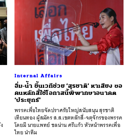
Internal Affairs
อิ่ม-น้ำ ขึ้นเวทีช่วย ‘สุรชาติ’ หาเสียง ขอ
คนหลักสี่ใช้โอกาสนี้พิพากษาอนาคต
นหา
‘ประยุทธ์’
SHARE
TWEET
LINE
EMAIL
พรรคเพื่อไทยจัดปราศรัยใหญ่สนับสนุน สุรชาติ
ะ
เทียนทอง ผู้สมัคร ส.ส.เขตหลักสี่-จตุจักรของพรรค
ัง
โดยมี นายแพทย์ ชลน่าน ศรีแก้ว หัวหน้าพรรคเพื่อ
ไทย นำทีม