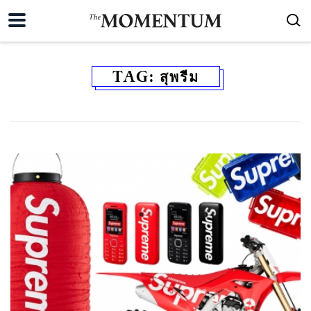
TAG:
สุพรีม