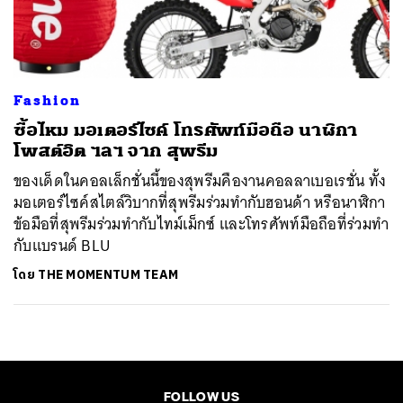
ค้นหา
SHARE
TWEET
LINE
EMAIL
Fashion
ซื้อไหม มอเตอร์ไซค์ โทรศัพท์มือถือ นาฬิกา
โพสต์อิต ฯลฯ จาก สุพรีม
ของเด็ดในคอลเล็กชั่นนี้ของสุพรีมคืองานคอลลาเบอเรชั่น ทั้ง
มอเตอร์ไซค์สไตล์วิบากที่สุพรีมร่วมทำกับฮอนด้า หรือนาฬิกา
ข้อมือที่สุพรีมร่วมทำกับไทม์เม็กซ์ และโทรศัพท์มือถือที่ร่วมทำ
กับแบรนด์ BLU
โดย
THE MOMENTUM TEAM
FOLLOW US