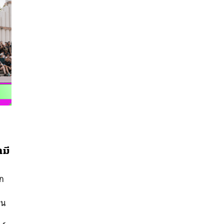
มี
นหา
๊ก
SHARE
TWEET
LINE
EMAIL
่น