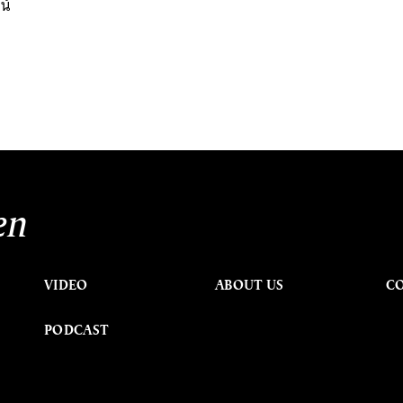
น์
en
VIDEO
ABOUT US
C
PODCAST