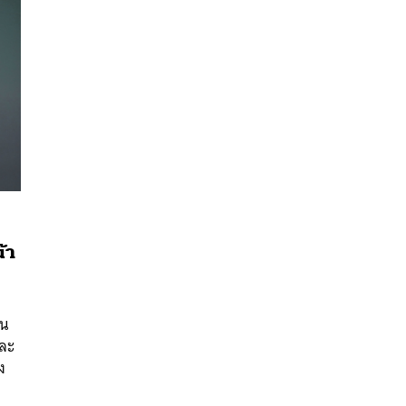
น้า
นหา
SHARE
TWEET
LINE
EMAIL
ัน
และ
ง