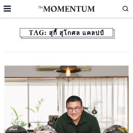
TAG:
สุกี้ สุโกศล แคลปป์