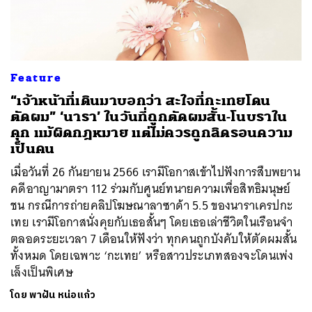
ค้นหา
Feature
SHARE
TWEET
LINE
EMAIL
“เจ้าหน้าที่เดินมาบอกว่า สะใจที่กะเทยโดน
ตัดผม” ‘นารา’ ในวันที่ถูกตัดผมสั้น-โนบราใน
คุก แม้ผิดกฎหมาย แต่ไม่ควรถูกลิดรอนความ
เป็นคน
เมื่อวันที่ 26 กันยายน 2566 เรามีโอกาสเข้าไปฟังการสืบพยาน
คดีอาญามาตรา 112 ร่วมกับศูนย์ทนายความเพื่อสิทธิมนุษย์
ชน กรณีการถ่ายคลิปโฆษณาลาซาด้า 5.5 ของนาราเครปกะ
เทย เรามีโอกาสนั่งคุยกับเธอสั้นๆ โดยเธอเล่าชีวิตในเรือนจำ
ตลอดระยะเวลา 7 เดือนให้ฟังว่า ทุกคนถูกบังคับให้ตัดผมสั้น
ทั้งหมด โดยเฉพาะ ‘กะเทย’ หรือสาวประเภทสองจะโดนเพ่ง
เล็งเป็นพิเศษ
โดย
พาฝัน หน่อแก้ว