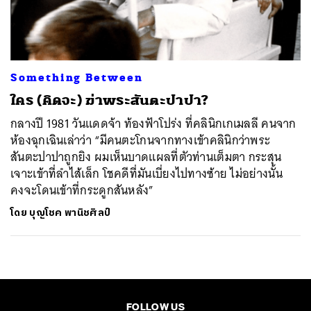
ค้นหา
SHARE
TWEET
LINE
EMAIL
Something Between
ใคร (คิดจะ) ฆ่าพระสันตะปาปา?
กลางปี 1981 วันแดดจ้า ท้องฟ้าโปร่ง ที่คลินิกเกเมลลี คนจาก
ห้องฉุกเฉินเล่าว่า “มีคนตะโกนจากทางเข้าคลินิกว่าพระ
สันตะปาปาถูกยิง ผมเห็นบาดแผลที่ตัวท่านเต็มตา กระสุน
เจาะเข้าที่ลำไส้เล็ก โชคดีที่มันเบี่ยงไปทางซ้าย ไม่อย่างนั้น
คงจะโดนเข้าที่กระดูกสันหลัง”
โดย
บุญโชค พานิชศิลป์
FOLLOW US