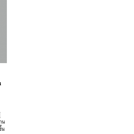
น
นหา
SHARE
TWEET
LINE
EMAIL
่
่าน
ึ้น