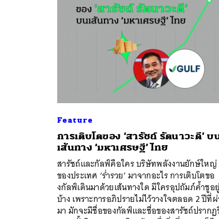
Feature
การเติบโตของ ‘สารัชถ์ รัตนาวะดี’ บ
เส้นทาง ‘มหาเศรษฐี’ ไทย
สารัชถ์และกัลฟ์คือใคร บริษัทพลังงานยักษ์ใหญ่
ค้
ของประเทศ ‘ร่ำรวย’ มาจากอะไร การเติบโตขอ
งกัลฟ์เดินมาด้วยเส้นทางใด มีใครอุปถัมภ์ค้ำชูอยู
บ้าง เพราะการอภิปรายไม่ไว้วางใจตลอด 2 ปีที่ผ
มา มักจะมีชื่อของกัลฟ์และชื่อของสารัชถ์ปรากฏข