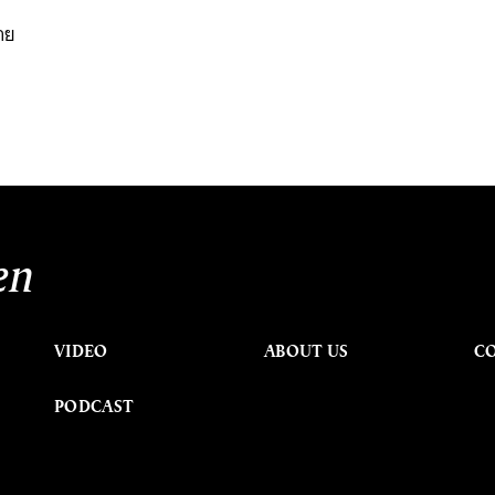
อ
ราย
en
VIDEO
ABOUT US
C
PODCAST