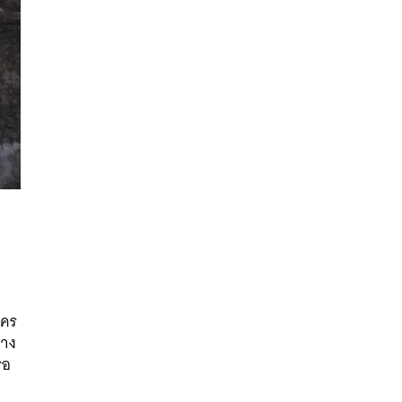
นหา
SHARE
TWEET
LINE
EMAIL
ะคร
่าง
รอ