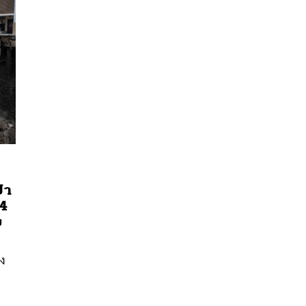
ปา
14
นหา
ม
SHARE
TWEET
LINE
EMAIL
อง