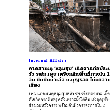
Internal Affairs
คาดสาเหตุ ‘หลุมยุบ’ เกิดจากท่อประ
รั่ว รฟม.เผย เตรียมคืนพื้นที่ภายใน 
ค้
วัน ยืนยันน้ำเอ่อ บ.บุญรอด ไม่มีควา
เสี่ยง
รฟม.แถลงเหตุหลุมยุบหน้า รพ.วชิรพยาบาล เบื้
ต้นเกิดจากดินทรุดตัวเพราะน้ำใต้ดิน เร่งอุดรูรั่ว-
ซ่อมถนนชั่วคราว พร้อมคืนผิวจราจรภายใน 2