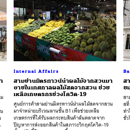
Internal Affairs
Ba
รา
สามย่านมิตรทาวน์นำผลไม้จากสวนมา
สา
ขายในเทศกาลผลไม้สดจากสวน ช่วย
ชม
นหา
เหลือเกษตรกรช่วงโควิด-19
าม
สาม
SHARE
TWEET
LINE
EMAIL
ศูนย์การค้าสามย่านมิตรทาวน์นำผลไม้สดจากสวน
สที
มาจำหน่ายบริเวณลานชั้น B1 เพื่อช่วยเหลือ
ิน
ทำ
เกษตรกรที่ได้รับผลกระทบสินค้าล้นตลาดจาก
ม
ชั่
ปัญหาการส่งออกสินค้าในสภาวะวิกฤตโควิด-19
7%