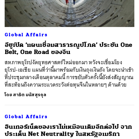
Global Affairs
อียูเปิด ‘แผนเชื่อมสาธารณูปโภค’ ประชัน One
Belt, One Road ของจีน
ค้นหา
สหภาพยุโรปงัดยุทธศาสตร์ใหม่ออกมา หวังจะเชื่อมโยง
SHARE
TWEET
LINE
EMAIL
ยุโรป-เอเชีย แผนที่ว่านี้มาพร้อมกับเงินถุงเงินถัง โดยจะนำเข้า
ที่ประชุมกลางเดือนตุลาคมนี้ การขยับตัวครั้งนี้ยังส่งสัญญาณ
ที่สะท้อนถึงความระแวดระวังต่อทุนจีนในหลายๆ ด้านด้วย
โดย
สาธิต มนัสสุรกุล
Global Affairs
​อินเทอร์เน็ตของเราไม่เหมือนเดิมอีกต่อไป จาก
ประเด็น Net Neutrality ในสหรัฐอเมริกา