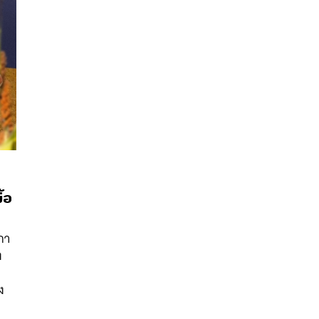
้อ
นหา
กา
SHARE
TWEET
LINE
EMAIL
ง
ง