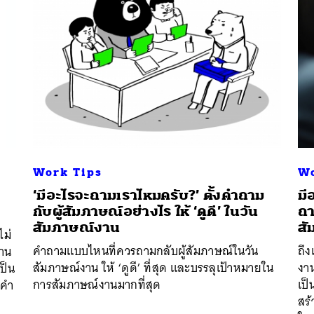
Work Tips
Wo
‘มีอะไรจะถามเราไหมครับ?’ ตั้งคำถาม
มี
กับผู้สัมภาษณ์อย่างไร ให้ ‘ดูดี’ ในวัน
ถา
นหา
สัมภาษณ์งาน
สั
SHARE
TWEET
LINE
EMAIL
ไม่
คำถามแบบไหนที่ควรถามกลับผู้สัมภาษณ์ในวัน
ถึง
งาน
สัมภาษณ์งาน ให้ ‘ดูดี’ ที่สุด และบรรลุเป้าหมายใน
งาน
ป็น
การสัมภาษณ์งานมากที่สุด
เป็
ขคำ
สร้