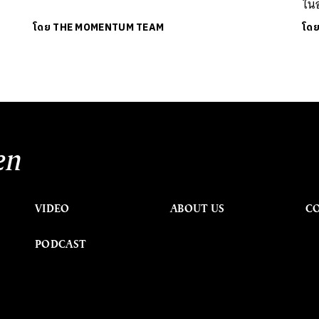
ใน
โดย
THE MOMENTUM TEAM
โด
en
VIDEO
ABOUT US
C
PODCAST