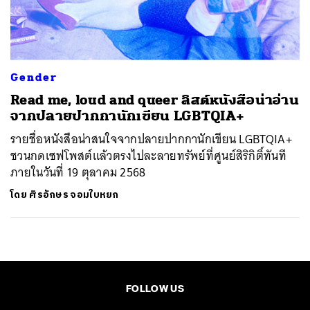
ค้นหา
SHARE
TWEET
LINE
EMAIL
Gender
Read me, loud and queer ลิสต์หนังสือน่าอ่าน
จากปลายปากกานักเขียน LGBTQIA+
รายชื่อหนังสือน่าสนใจจากปลายปากกานักเขียน LGBTQIA+
ชวนกดเซฟโพสต์แล้วตรงไปละลายทรัพย์ที่ศูนย์สิริกิติ์ทันที
ภายในวันที่ 19 ตุลาคม 2568
โดย
ศิรอักษร จอมใบหยก
FOLLOW US