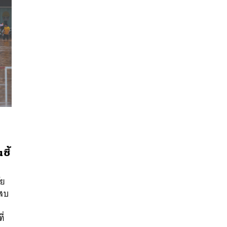
ชี้
นหา
SHARE
TWEET
LINE
EMAIL
ัย
ะสบ
ี่