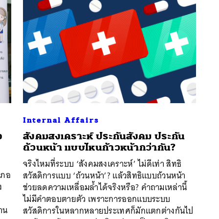
Internal Affairs
จ
สังคมสงเคราะห์ ประกันสังคม ประกัน
ถ้วนหน้า แบบไหนก้าวหน้ากว่ากัน?
จริงไหมที่ระบบ ‘สังคมสงเคราะห์’ ไม่ดีเท่า สิทธิ
เภอ
สวัสดิการแบบ ‘ถ้วนหน้า’? แล้วสิทธิแบบถ้วนหน้า
ง
ช่วยลดความเหลื่อมล้ำได้จริงหรือ? คำถามเหล่านี้
นหา
ไม่มีคำตอบตายตัว เพราะการออกแบบระบบ
SHARE
TWEET
LINE
EMAIL
นาน
สวัสดิการในหลากหลายประเทศก็มักแตกต่างกันไป