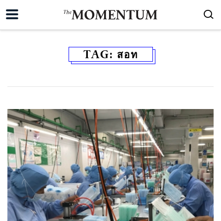
TAG:
สอท