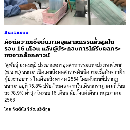
ค้นหา
Business
SHARE
TWEET
LINE
EMAIL
ดัชนีความเชื่อมั่นภาคอุตสาหกรรมต่ำสุดใน
รอบ 16 เดือน หลังผู้ประกอบการได้รับผลกระ
ทบจากล็อกดาวน์
‘สุพันธุ์ มงคลสุธี ประธานสภาอุตสาหกรรมแห่งประเทศไทย’
(ส.อ.ท.) ออกมาเปิดเผยถึงผลสำรวจดัชนีความเชื่อมั่นจากฝั่ง
ผู้ประกอบการ ในเดือนสิงหาคม 2564 โดยตัวเลขที่ปรากฏ
ออกมาอยู่ที่ 76.8% ปรับตัวลดลงจากในเดือนกรกฎาคมที่ร้อย
ละ 78.9% ต่ำสุดในรอบ 16 เดือน นับตั้งแต่เดือน พฤษภาคม
2563
โดย
กิตตินันท์ วัฒนธิติกุล