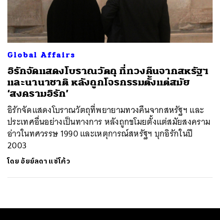
ค้นหา
SHARE
TWEET
LINE
EMAIL
Global Affairs
อิรักจัดแสดงโบราณวัตถุ ที่ทวงคืนจากสหรัฐฯ
และนานาชาติ หลังถูกโจรกรรมตั้งแต่สมัย
‘สงครามอิรัก’
อิรักจัดแสดงโบราณวัตถุที่พยายามทวงคืนจากสหรัฐฯ และ
ประเทศอื่นอย่างเป็นทางการ หลังถูกขโมยตั้งแต่สมัยสงคราม
อ่าวในทศวรรษ 1990 และเหตุการณ์สหรัฐฯ บุกอิรักในปี
2003
โดย
อัยย์ลดา แซ่โค้ว