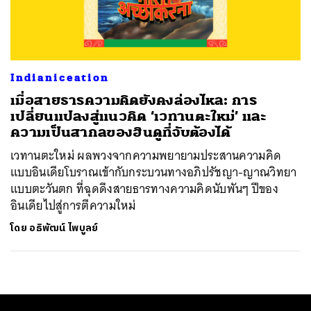
ค้นหา
SHARE
TWEET
LINE
EMAIL
Indianiceation
เมื่อสายธารความคิดยังคงล่องไหล: การ
เปลี่ยนแปลงสู่แนวคิด ‘เวทานตะใหม่’ และ
ความเป็นสากลของฮินดูที่จับต้องได้
เวทานตะใหม่ ผลพวงจากความพยายามประสานความคิด
แบบอินเดียโบราณเข้ากับกระบวนทางอภิปรัชญา-ญาณวิทยา
แบบตะวันตก ที่ฉุดดึงสายธารทางความคิดนับพันๆ ปีของ
อินเดียไปสู่การตีความใหม่
โดย
อธิพัฒน์ ไพบูลย์