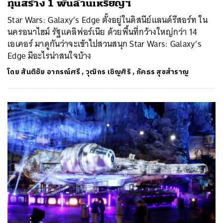
ทุนสร้าง 1 พันล้านเหรียญฯ
Star Wars: Galaxy’s Edge ตั้งอยู่ในดิสนีย์แลนด์รีสอร์ท ใน
นครอนาไฮม์ รัฐแคลิฟอร์เนีย ด้วยพื้นที่กว้างใหญ่กว่า 14
เอเคอร์ มาดูกันว่าจะเข้าไปสวนสนุก Star Wars: Galaxy’s
Edge มีอะไรน่าสนใจบ้าง
โดย
สันติชัย อาภรณ์ศรี
,
วุฒิกร เชิญศิริ
,
ภัคธร สุขสำราญ