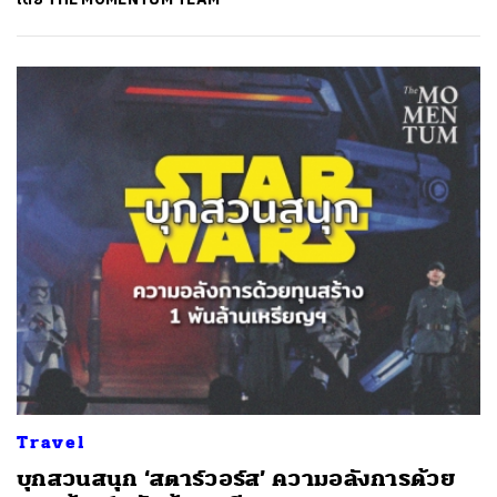
ค้นหา
SHARE
TWEET
LINE
EMAIL
Travel
บุกสวนสนุก ‘สตาร์วอร์ส’ ความอลังการด้วย