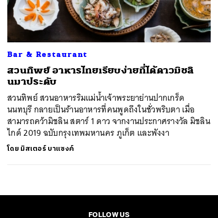
ค้นหา
SHARE
TWEET
LINE
EMAIL
Bar & Restaurant
สวนทิพย์ อาหารไทยเรียบง่ายที่ได้ดาวมิชลิ
นมาประดับ
สวนทิพย์ สวนอาหารริมแม่น้ำเจ้าพระยาย่านปากเกร็ด
นนทบุรี กลายเป็นร้านอาหารที่คนพูดถึงในชั่วพริบตา เมื่อ
สามารถคว้ามิชลิน สตาร์ 1 ดาว จากงานประกาศรางวัล มิชลิน
ไกด์ 2019 ฉบับกรุงเทพมหานคร ภูเก็ต และพังงา
โดย
มิสเตอร์ บาแซงค์
FOLLOW US