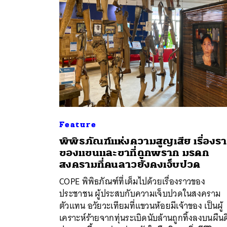
Feature
พิพิธภัณฑ์แห่งความสูญเสีย เรื่องร
ของแขนและขาที่ถูกพราก มรดก
สงครามที่คนลาวยังคงเจ็บปวด
ค้
COPE พิพิธภัณฑ์ที่เต็มไปด้วยเรื่องราวของ
ประชาชน ผู้ประสบกับความเจ็บปวดในสงคราม
ตัวแทน อวัยวะเทียมที่แขวนห้อยมีเจ้าของ เป็นผู้
เคราะห์ร้ายจากทุ่นระเบิดนับล้านถูกทิ้งลงบนผืน