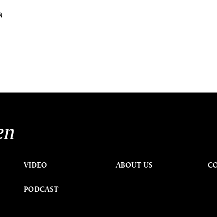
า
จ
en
VIDEO
ABOUT US
C
PODCAST