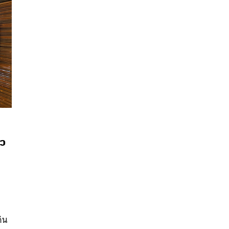
าว
นหา
SHARE
TWEET
LINE
EMAIL
ดิน