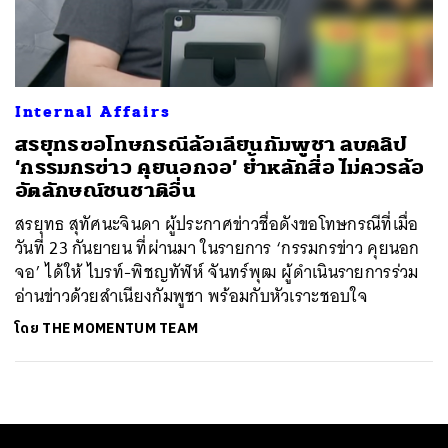
ค้นหา
SHARE
TWEET
LINE
EMAIL
Internal Affairs
สรยุทธขอโทษกรณีล้อเลียนกัมพูชา ลบคลิป
‘กรรมกรข่าว คุยนอกจอ’ ย้ำหลักสื่อ ไม่ควรล้อ
อัตลักษณ์ชนชาติอื่น
สรยุทธ สุทัศนะจินดา ผู้ประกาศข่าวชื่อดังขอโทษกรณีที่เมื่อ
วันที่ 23 กันยายน ที่ผ่านมา ในรายการ ‘กรรมกรข่าว คุยนอก
จอ’ ได้ให้ ไบรท์-พิชญทัฬห์ จันทร์พุฒ ผู้ดำเนินรายการร่วม
อ่านข่าวด้วยสำเนียงกัมพูชา พร้อมกับหัวเราะชอบใจ
โดย
THE MOMENTUM TEAM