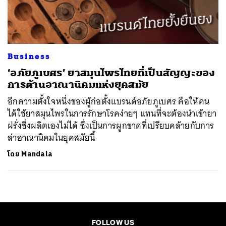
ค้นหา
SHARE
TWEET
LINE
EMAIL
Business
‘อภัยภูเบศร’ ยาสมุนไพรไทยที่เป็นสัญญะของ
การต้านอาณานิคมแห่งยุคสมัย
อีกความตั้งใจหนึ่งของผู้ก่อตั้งแบรนด์อภัยภูเบศร คือให้คน
ได้ใช้ยาสมุนไพรในการรักษาโรคง่ายๆ แทนที่จะต้องนำเข้ายา
ฝรั่งซึ่งผลิตเองไม่ได้ ซึ่งเป็นการผูกขาดที่เปรียบคล้ายกับการ
ล่าอาณานิคมในยุคสมัยนี้
โดย
Mandala
FOLLOW US