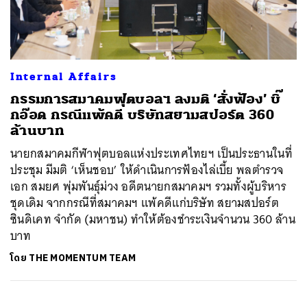
ค้นหา
Internal Affairs
SHARE
TWEET
LINE
EMAIL
กรรมการสมาคมฟุตบอลฯ ลงมติ ‘สั่งฟ้อง’ บิ๊
กอ๊อด กรณีแพ้คดี บริษัทสยามสปอร์ต 360
ล้านบาท
นายกสมาคมกีฬาฟุตบอลแห่งประเทศไทยฯ เป็นประธานในที่
ประชุม มีมติ ‘เห็นชอบ’ ให้ดำเนินการฟ้องไล่เบี้ย พลตํารวจ
เอก สมยศ พุ่มพันธุ์ม่วง อดีตนายกสมาคมฯ รวมทั้งผู้บริหาร
ชุดเดิม จากกรณีที่สมาคมฯ แพ้คดีแก่บริษัท สยามสปอร์ต
ซินดิเคท จำกัด (มหาชน) ทำให้ต้องชำระเงินจำนวน 360 ล้าน
บาท
โดย
THE MOMENTUM TEAM