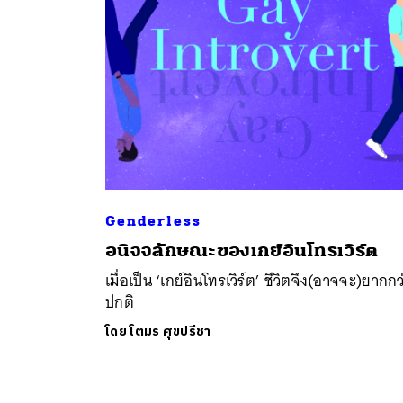
Genderless
ค้
อนิจจลักษณะของเกย์อินโทรเวิร์ต
เมื่อเป็น ‘เกย์อินโทรเวิร์ต’ ชีวิตจึง(อาจจะ)ยากกว
ปกติ
โดย
โตมร ศุขปรีชา