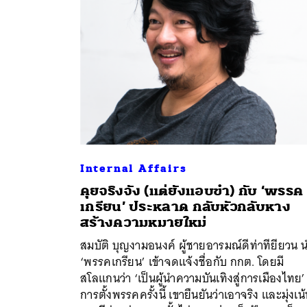
Internal Affairs
คุยจริงจัง (แต่ยังแอบขำ) กับ ‘พรรค
เกรียน’ ประหลาด กลับหัวกลับหาง
สร้างความหมายใหม่
ค้
สมบัติ บุญงามอนงค์ ผู้ชายอารมณ์ดีท่าทียียวน 
‘พรรคเกรียน’ เข้าจดแจ้งชื่อกับ กกต. โดยมี
สโลแกนว่า ‘เป็นผู้นำความบันเทิงสู่การเมืองไทย’
การตั้งพรรคครั้งนี้ เขายืนยันว่าเอาจริง และมุ่งเน