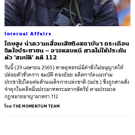
ค้นหา
SHARE
TWEET
LINE
EMAIL
Internal Affairs
โทษสูง นำความเสื่อมเสียถึงสถาบันฯ กระเทือน
จิตใจประชาชน – อาจหลบหนี ศาลไม่ให้ประกัน
ตัว ‘สมบัติ’ คดี 112
วันนี้ (29 เมษายน 2565) ศาลอุทธรณ์มีคำสั่งไม่อนุญาตให้
ปล่อยตัวชั่วคราว สมบัติ ทองย้อย อดีตการ์ดแนวร่วม
ประชาธิปไตยต่อต้านเผด็จการแห่งชาติ (นปช.) ซึ่งถูกศาลสั่ง
จำคุกในคดีหมิ่นประมาทพระมหากษัตริย์ ตามประมวล
กฎหมายอาญามาตรา 112
โดย
THE MOMENTUM TEAM