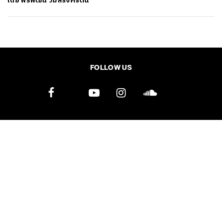
โดย
พีรพัฒน์ วิมลรังครัตน์
SHARE
TWEET
LINE
EMAIL
FOLLOW US