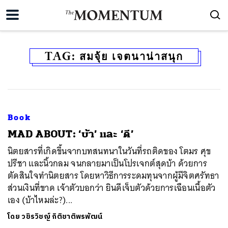
TAG:
สมจุ้ย เจตนาน่าสนุก
Book
MAD ABOUT: ‘บ้า’ และ ‘ดี’
นิตยสารที่เกิดขึ้นจากบทสนทนาในวันที่รถติดของ โตมร ศุข
ปรีชา และนิ้วกลม จนกลายมาเป็นโปรเจกต์สุดบ้า ด้วยการ
ตัดสินใจทำนิตยสาร โดยหาวิธีการระดมทุนจากผู้มีจิตศรัทธา
ส่วนเงินที่ขาด เจ้าตัวบอกว่า ยินดีเจ็บตัวด้วยการเฉือนเนื้อตัว
เอง (บ้าไหมล่ะ?)...
โดย
วชิรวิชญ์ กิติชาติพรพัฒน์
ค้นหา