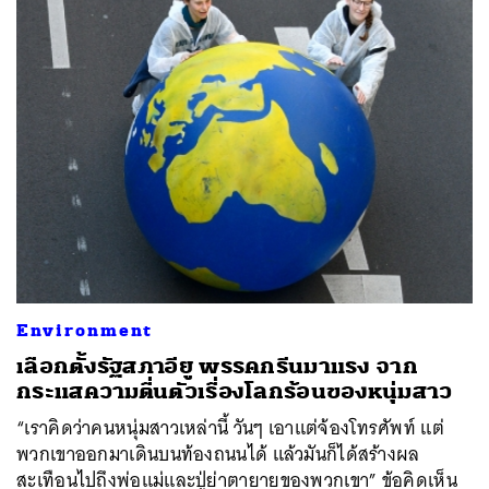
ค้นหา
Environment
SHARE
TWEET
LINE
EMAIL
เลือกตั้งรัฐสภาอียู พรรคกรีนมาแรง จาก
กระแสความตื่นตัวเรื่องโลกร้อนของหนุ่มสาว
“เราคิดว่าคนหนุ่มสาวเหล่านี้ วันๆ เอาแต่จ้องโทรศัพท์ แต่
พวกเขาออกมาเดินบนท้องถนนได้ แล้วมันก็ได้สร้างผล
สะเทือนไปถึงพ่อแม่และปู่ย่าตายายของพวกเขา” ข้อคิดเห็น