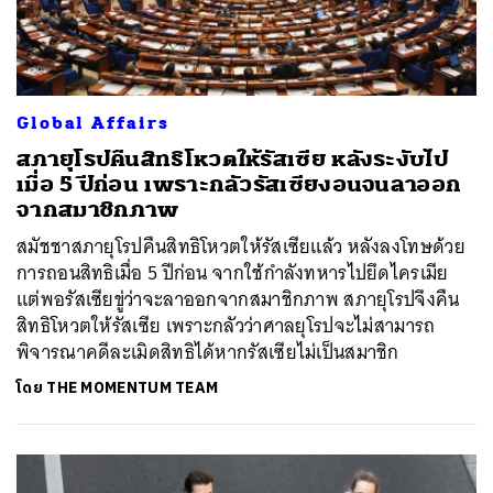
Global Affairs
สภายุโรปคืนสิทธิโหวตให้รัสเซีย หลังระงับไป
เมื่อ 5 ปีก่อน เพราะกลัวรัสเซียงอนจนลาออก
จากสมาชิกภาพ
สมัชชาสภายุโรปคืนสิทธิโหวตให้รัสเซียแล้ว หลังลงโทษด้วย
การถอนสิทธิเมื่อ 5 ปีก่อน จากใช้กำลังทหารไปยึดไครเมีย
แต่พอรัสเซียขู่ว่าจะลาออกจากสมาชิกภาพ สภายุโรปจึงคืน
สิทธิโหวตให้รัสเซีย เพราะกลัวว่าศาลยุโรปจะไม่สามารถ
พิจารณาคดีละเมิดสิทธิได้หากรัสเซียไม่เป็นสมาชิก
โดย
THE MOMENTUM TEAM