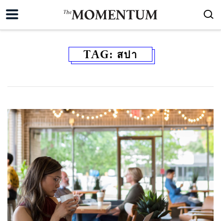
TAG:
สปา